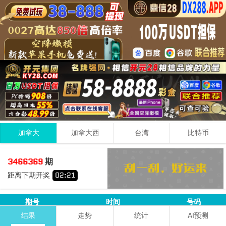
加拿大
加拿大西
台湾
比特币
6
0
4
10
3466369
期
+
+
=
距离下期开奖
02
:
21
小
双
期号
时间
号码
结果
走势
统计
AI预测
7+3+9=
19
3466368
08-07 02:50:30